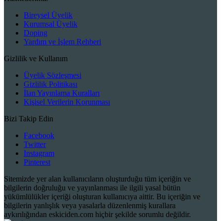
Bireysel Üyelik
Kurumsal Üyelik
Doping
Yardım ve İşlem Rehberi
Gizlilik ve Kullanım
Üyelik Sözleşmesi
Gizlilik Politikası
İlan Yayınlama Kuralları
Kişisel Verilerin Korunması
Bizi Takip Edin
Facebook
Twitter
Instagram
Pinterest
Sitemizde yer alan kullanıcıların oluşturduğu tüm içeriğin ve
bilgilerin doğruluğu ve yayınlanması ile ilgili yasal bütün
yükümlülükler içeriği oluşturan kullanıcıya aittir. Bu içeriğin ve
bilgilerin yanlışlık veya yasalarla düzenlenmiş kurallara
aykırılığından eskiciden.com hiçbir şekilde sorumlu değildir.