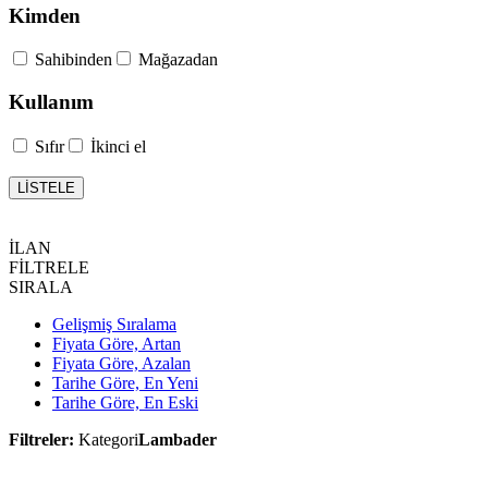
Kimden
Sahibinden
Mağazadan
Kullanım
Sıfır
İkinci el
LİSTELE
İLAN
FİLTRELE
SIRALA
Gelişmiş Sıralama
Fiyata Göre, Artan
Fiyata Göre, Azalan
Tarihe Göre, En Yeni
Tarihe Göre, En Eski
Filtreler:
Kategori
Lambader