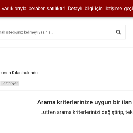
varlıklarıyla beraber satılıktır! Detaylı bilgi için iletişime geçi
ucunda
0
ilan bulundu.
Plafonyer
Arama kriterlerinize uygun bir ila
Lütfen arama kriterlerinizi değiştirip, te