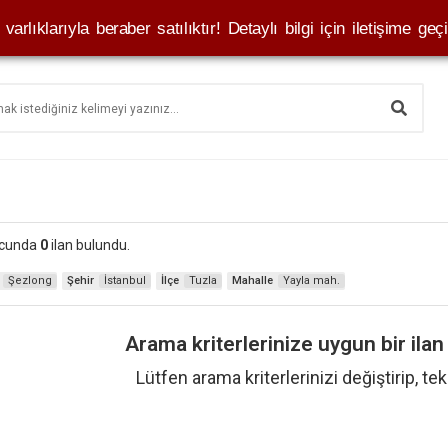
varlıklarıyla beraber satılıktır! Detaylı bilgi için iletişime geçi
ucunda
0
ilan bulundu.
Şezlong
Şehir
İstanbul
İlçe
Tuzla
Mahalle
Yayla mah.
Arama kriterlerinize uygun bir ila
Lütfen arama kriterlerinizi değiştirip, te