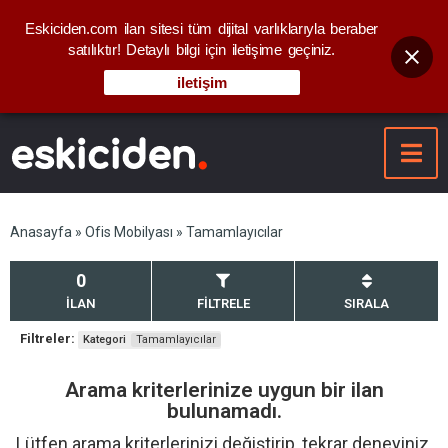
Eskiciden.com ilan sitesi tüm dijital varlıklarıyla beraber
satılıktır! Detaylı bilgi için iletişime geçiniz.
iletişim
Anasayfa
»
Ofis Mobilyası
» Tamamlayıcılar
0
İLAN
FİLTRELE
SIRALA
Filtreler:
Kategori
Tamamlayıcılar
Arama kriterlerinize uygun bir ilan
bulunamadı.
Lütfen arama kriterlerinizi değiştirip, tekrar deneyiniz.