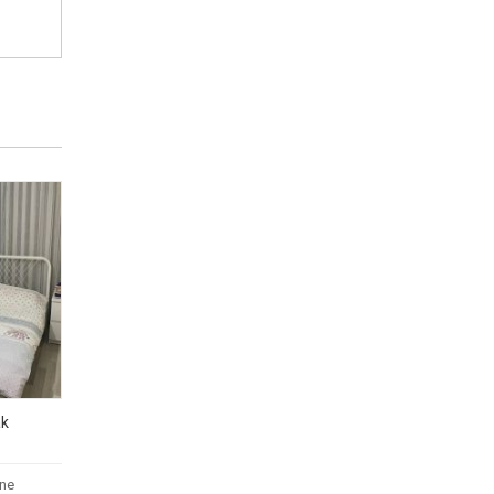
ak
ane