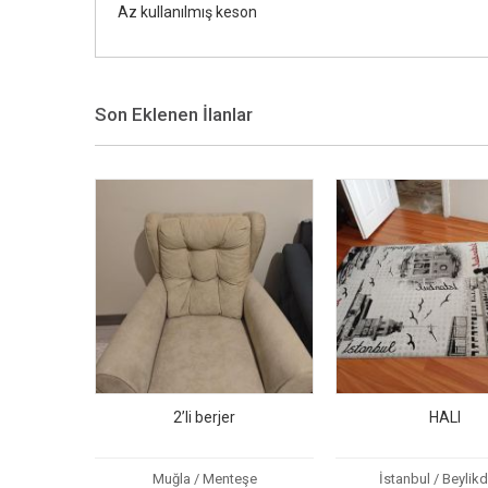
Az kullanılmış keson
Son Eklenen İlanlar
2’li berjer
HALI
Muğla / Menteşe
İstanbul / Beylik