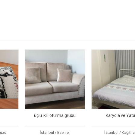
üçlü ikili oturma grubu
Karyola ve Yat
düzü
İstanbul / Esenler
İstanbul / Kağıth