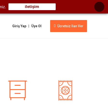
iletişim
niz.
Giriş Yap
|
Üye Ol
Ücretsiz İlan Ver