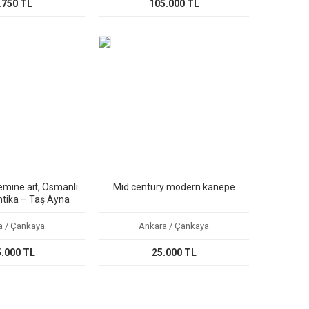
.750 TL
105.000 TL
mine ait, Osmanlı
Mid century modern kanepe
ntika – Taş Ayna
a / Çankaya
Ankara / Çankaya
.000 TL
25.000 TL