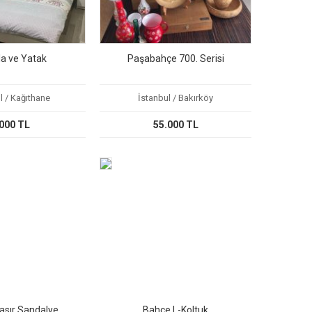
la ve Yatak
Paşabahçe 700. Serisi
l / Kağıthane
İstanbul / Bakırköy
000 TL
55.000 TL
asır Sandalye
Bahçe L-Koltuk