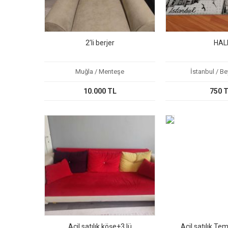
2’li berjer
HAL
Muğla / Menteşe
İstanbul / B
10.000 TL
750 
Acil satılık köşe+3 lü
Acil satılık Te