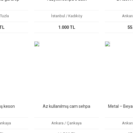
 Tuzla
İstanbul / Kadıköy
Ankar
 TL
1.000 TL
55
ış keson
Az kullanılmış cam sehpa
Metal – Beya
ankaya
Ankara / Çankaya
Ankar