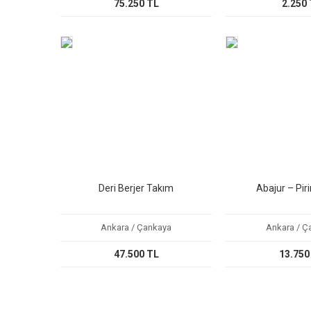
75.250 TL
2.250
Deri Berjer Takım
Abajur – Pir
Ankara / Çankaya
Ankara / Ç
47.500 TL
13.750