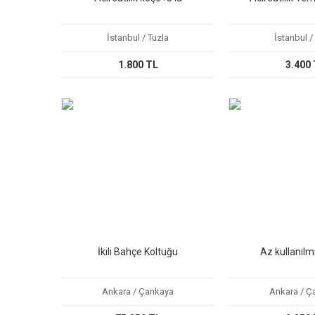
İstanbul / Tuzla
İstanbul /
1.800 TL
3.400
İkili Bahçe Koltuğu
Az kullanılm
Ankara / Çankaya
Ankara / Ç