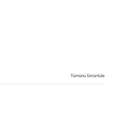
Ofis Mobilyası
Dekorasyon
Tümünü Görüntüle