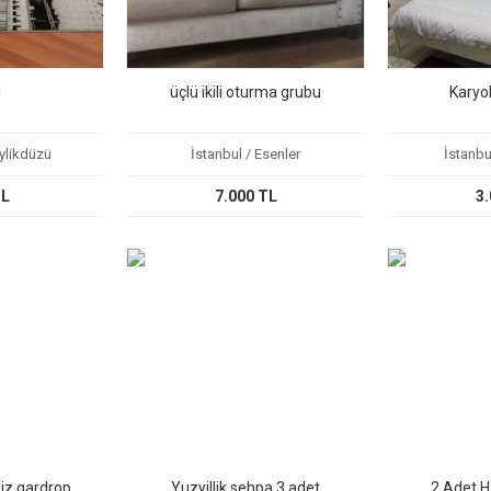
I
üçlü ikili oturma grubu
Karyo
eylikdüzü
İstanbul / Esenler
İstanbu
TL
7.000 TL
3.
miz gardrop
Yuzyillik sehpa 3 adet
2 Adet H