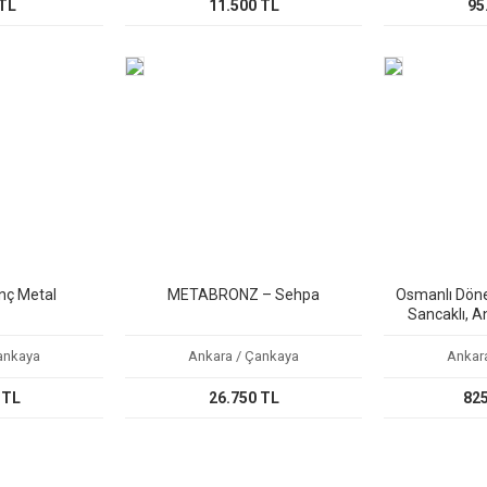
 TL
11.500 TL
95
inç Metal
METABRONZ – Sehpa
Osmanlı Döne
Sancaklı, A
ankaya
Ankara / Çankaya
Ankar
 TL
26.750 TL
825